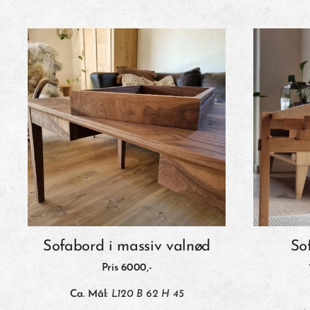
Sofabord i massiv valnød
So
Pris 6000,-
Ca. Mål:
L120 B 62 H 45