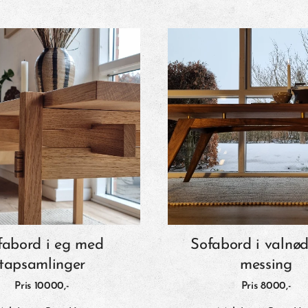
fabord i eg med
Sofabord i valnø
tapsamlinger
messing
Pris 10000
,-
Pris 8000
,-