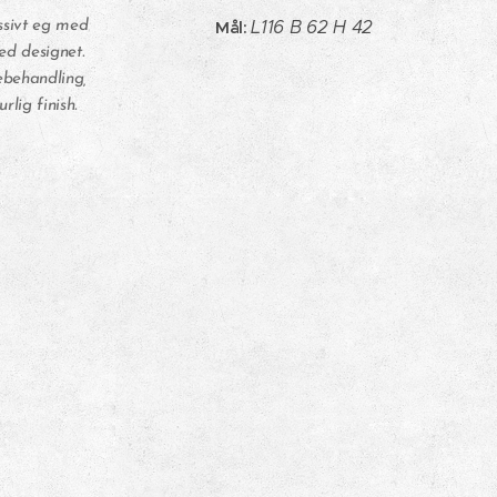
L116 B 62 H 42
Mål:
ssivt eg med
med designet.
behandling,
rlig finish.