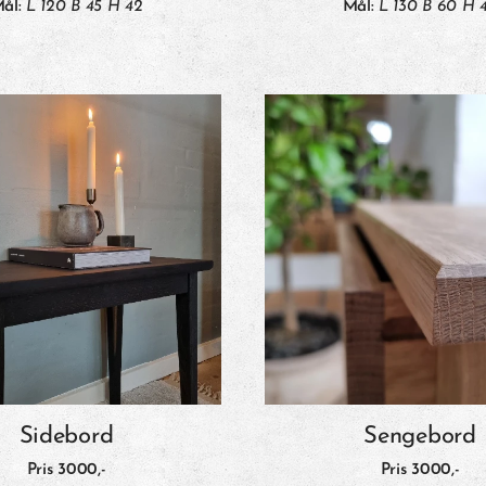
ål:
L 120 B 45 H 42
Mål:
L 130 B 60 H 
Sidebord
Sengebord
Pris 3000
,-
Pris 3000
,-