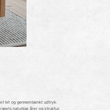
 et let og gennemtænkt udtryk.
ræets naturlige årer og struktur.