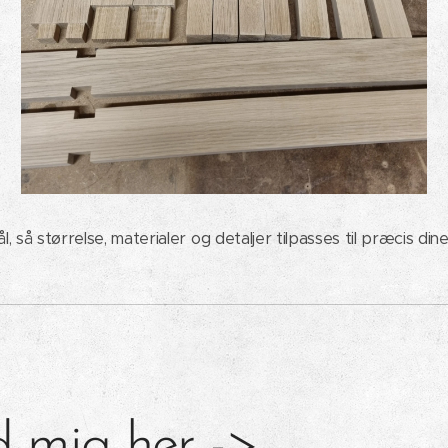
, så størrelse, materialer og detaljer tilpasses til præcis din
 mig her ->