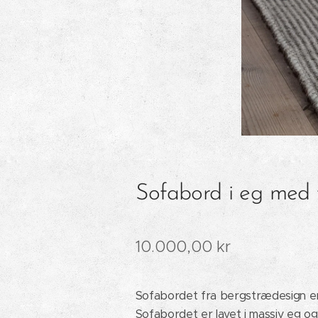
Sofabord i eg med
10.000,00 kr
Sofabordet fra bergstrædesign er
Sofabordet er lavet i massiv eg o