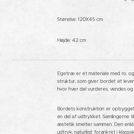
Størelse: 120X45 cm
Højde: 42 cm
Egetræ er et materiale med ro, og 
struktur, som giver bordet et leve
hvor hver del vurderes, vendes og
Bordets konstruktion er opbygget 
en del af udtrykket. Samlingerne t
æstetik smelter sammen. Den enkle 
udtryk, naturligt forankret i klass