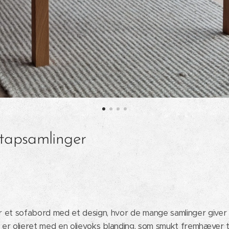
 tapsamlinger
 et sofabord med et design, hvor de mange samlinger giver
g er olieret med en olievoks blanding, som smukt fremhæver t