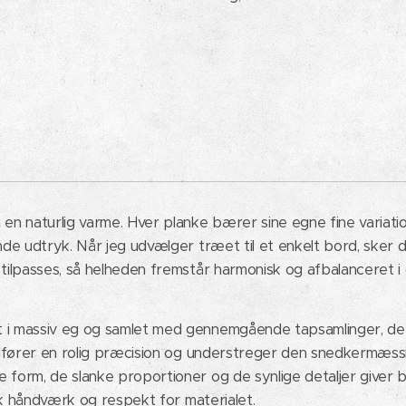
en naturlig varme. Hver planke bærer sine egne fine variati
nde udtryk. Når jeg udvælger træet til et enkelt bord, sker d
 tilpasses, så helheden fremstår harmonisk og afbalanceret i
i massiv eg og samlet med gennemgående tapsamlinger, der 
ilfører en rolig præcision og understreger den snedkermæssig
form, de slanke proportioner og de synlige detaljer giver b
isk håndværk og respekt for materialet.