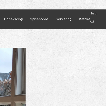
Søg
Opbevaring
Spiseborde
Servering
Bænke